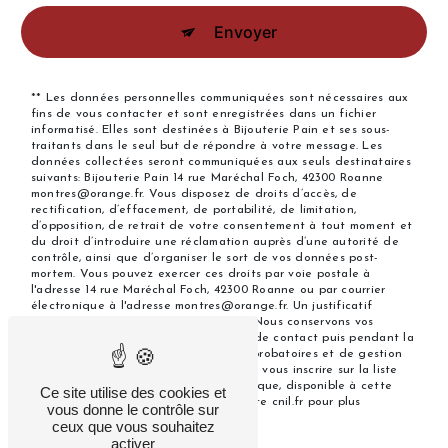
Envoyer
** Les données personnelles communiquées sont nécessaires aux
fins de vous contacter et sont enregistrées dans un fichier
informatisé. Elles sont destinées à Bijouterie Pain et ses sous-
traitants dans le seul but de répondre à votre message. Les
données collectées seront communiquées aux seuls destinataires
suivants: Bijouterie Pain 14 rue Maréchal Foch, 42300 Roanne
montres@orange.fr. Vous disposez de droits d’accès, de
rectification, d’effacement, de portabilité, de limitation,
d’opposition, de retrait de votre consentement à tout moment et
du droit d’introduire une réclamation auprès d’une autorité de
contrôle, ainsi que d’organiser le sort de vos données post-
mortem. Vous pouvez exercer ces droits par voie postale à
l'adresse 14 rue Maréchal Foch, 42300 Roanne ou par courrier
électronique à l'adresse montres@orange.fr. Un justificatif
d'identité pourra vous être demandé. Nous conservons vos
données pendant la période de prise de contact puis pendant la
durée de prescription légale aux fins probatoires et de gestion
des contentieux. Vous avez le droit de vous inscrire sur la liste
d'opposition au démarchage téléphonique, disponible à cette
Ce site utilise des cookies et
adresse:
Bloctel.gouv.fr
. Consultez le site cnil.fr pour plus
vous donne le contrôle sur
d’informations sur vos droits.
ceux que vous souhaitez
activer