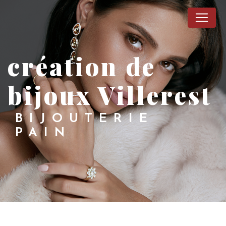
Panneau de gestion des cookies
création de
bijoux Villerest
BIJOUTERIE
PAIN