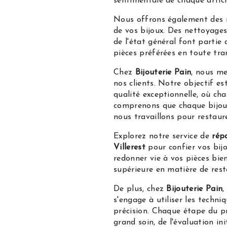
sentimentale de chaque articl
Nous offrons également des se
de vos bijoux. Des nettoyages 
de l'état général font partie
pièces préférées en toute tran
Chez
Bijouterie Pain
, nous me
nos clients. Notre objectif es
qualité exceptionnelle, où ch
comprenons que chaque bijou 
nous travaillons pour restaure
Explorez notre service de
rép
Villerest
pour confier vos bij
redonner vie à vos pièces bie
supérieure en matière de rest
De plus, chez
Bijouterie Pain
,
s'engage à utiliser les techni
précision. Chaque étape du pr
grand soin, de l'évaluation in