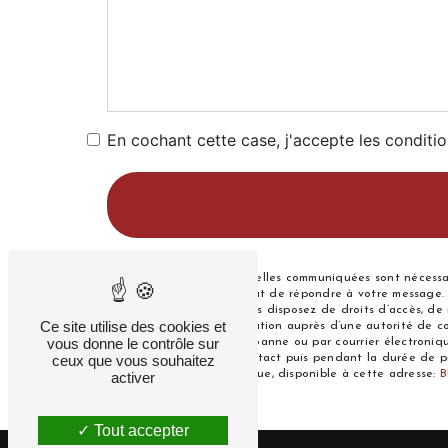
En cochant cette case, j'accepte les conditio
** Les données personnelles communiquées sont nécessaire
traitants dans le seul but de répondre à votre message.
montres@orange.fr. Vous disposez de droits d’accès, de r
Ce site utilise des cookies et
d’introduire une réclamation auprès d’une autorité de co
vous donne le contrôle sur
Maréchal Foch, 42300 Roanne ou par courrier électroniqu
ceux que vous souhaitez
période de prise de contact puis pendant la durée de pre
démarchage téléphonique, disponible à cette adresse:
B
activer
Tout accepter