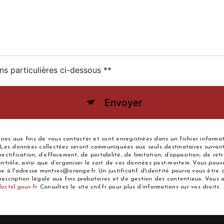
ns particulières ci-dessous **
Envoyer
s aux fins de vous contacter et sont enregistrées dans un fichier informatis
 Les données collectées seront communiquées aux seuls destinataires suivant
ectification, d’effacement, de portabilité, de limitation, d’opposition, de r
ntrôle, ainsi que d’organiser le sort de vos données post-mortem. Vous pouvez
e à l'adresse montres@orange.fr. Un justificatif d'identité pourra vous êt
scription légale aux fins probatoires et de gestion des contentieux. Vous ave
loctel.gouv.fr
. Consultez le site cnil.fr pour plus d’informations sur vos droits.