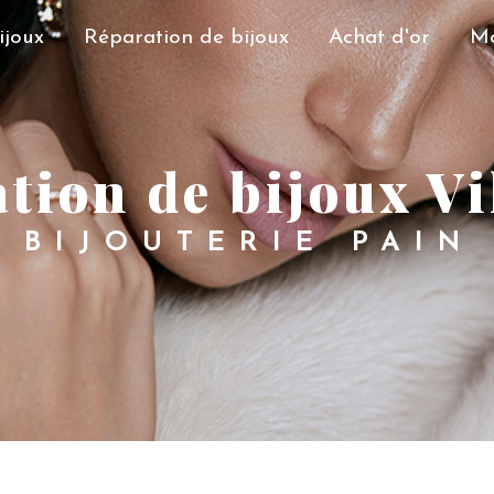
ijoux
Réparation de bijoux
Achat d'or
Mo
tion de bijoux Vi
BIJOUTERIE PAIN